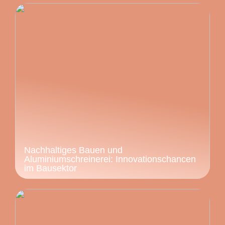
Nachhaltiges Bauen und
Aluminiumschreinerei: Innovationschancen
im Bausektor