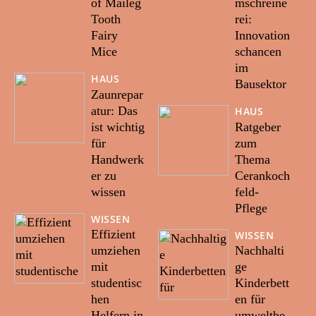
of Maileg
mschreine
Tooth
rei:
Fairy
Innovation
Mice
schancen
im
HAUS
Bausektor
Zaunrepar
atur: Das
HAUS
ist wichtig
Ratgeber
für
zum
Handwerk
Thema
er zu
Cerankoch
wissen
feld-
Pflege
WISSEN
Effizient
WISSEN
umziehen
Nachhalti
mit
ge
studentisc
Kinderbett
hen
en für
Helfern in
umweltbe