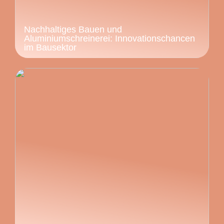
Nachhaltiges Bauen und
Aluminiumschreinerei: Innovationschancen
im Bausektor