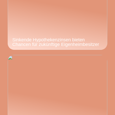
Sinkende Hypothekenzinsen bieten
Chancen für zukünftige Eigenheimbesitzer