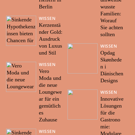
Berlin
wusste
Familien:
WISSEN
Worauf
Kerzenstä
Sie achten
nder Gold:
sollten
Ausdruck
von Luxus
WISSEN
und Stil
Opdag
Skønhede
WISSEN
n i
Vero
Dänischen
Moda und
Designs
die neue
Loungewe
WISSEN
ar für ein
Innovative
gemütlich
Lösungen
es
für die
Zuhause
Gastrono
mie:
WISSEN
Modulare