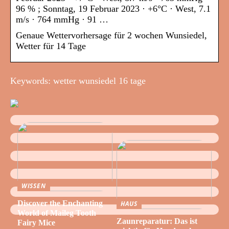
96 % ; Sonntag, 19 Februar 2023 · +6°C · West, 7.1
m/s · 764 mmHg · 91 …
Genaue Wettervorhersage für 2 wochen Wunsiedel,
Wetter für 14 Tage
Keywords: wetter wunsiedel 16 tage
WISSEN
Discover the Enchanting
HAUS
World of Maileg Tooth
Zaunreparatur: Das ist
Fairy Mice