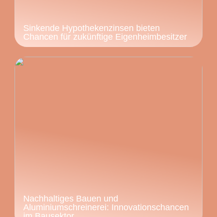
Sinkende Hypothekenzinsen bieten
Chancen für zukünftige Eigenheimbesitzer
Nachhaltiges Bauen und
Aluminiumschreinerei: Innovationschancen
im Bausektor