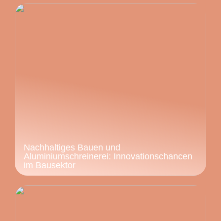
Nachhaltiges Bauen und
Aluminiumschreinerei: Innovationschancen
im Bausektor