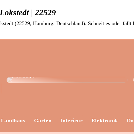
okstedt | 22529
tedt (22529, Hamburg, Deutschland). Schneit es oder fällt
Nachhaltiges Bauen und
Aluminiumschreinerei: Innovationschancen im
Bausektor
Landhaus
Garten
Interieur
Elektronik
Do