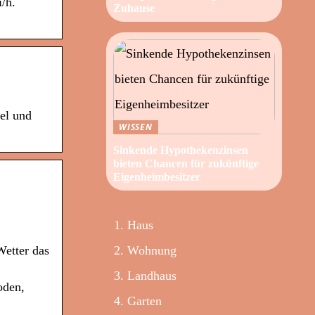
/h.
Zuhause
el und
WISSEN
Sinkende Hypothekenzinsen
bieten Chancen für zukünftige
Eigenheimbesitzer
Haus
Wohnung
Wetter das
Landhaus
oden,
Garten