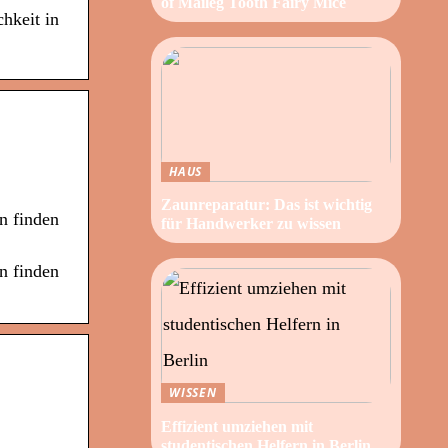
of Maileg Tooth Fairy Mice
hkeit in
HAUS
Zaunreparatur: Das ist wichtig
n finden
für Handwerker zu wissen
n finden
WISSEN
Effizient umziehen mit
studentischen Helfern in Berlin