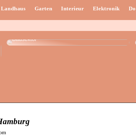
Landhaus
Garten
Interieur
Elektronik
Do
Nachhaltiges Bauen und
Aluminiumschreinerei: Innovationschancen im
Bausektor
 Hamburg
com