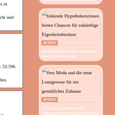
s in
cht und
WISSEN
Kerzenständer Gold: Ausdruck
von Luxus und Stil
: 53.596.
den.
WISSEN
Vero Moda und die neue
Loungewear für ein gemütliches