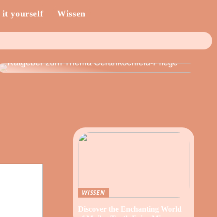
 it yourself
Wissen
Ratgeber zum Thema Cerankochfeld-Pflege
WISSEN
Discover the Enchanting World