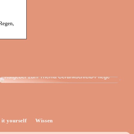
 Regen,
Ratgeber zum Thema Cerankochfeld-Pflege
 it yourself
Wissen