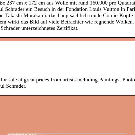
röße 237 cm x 172 cm aus Wolle mit rund 160.000 pro Quadra
ul Schrader ein Besuch in der Fondation Louis Vuitton in Pari
on Takashi Murakami, das hauptsächlich runde Comic-Köpfe z
em wirkt das Bild auf viele Betrachter wie regnende Wolken
Schrader unterzeichnetes Zertifikat.
for sale at great prices from artists including Paintings, Phot
ul Schrader.
Nachhaltiges Bauen und
Aluminiumschreinerei: Innovationschancen im
Bausektor