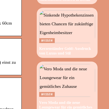
 x 60cm
WISSEN
Kerzenständer Gold: Ausdruck
von Luxus und Stil
 einst zu
WISSEN
Vero Moda und die neue
Loungewear für ein gemütliches