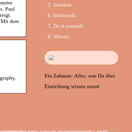
tmeter
Interieur
s. Paul
eigt.
Elektronik
. Mit dem
Do it yourself
Wissen
Ein Zuhause: Alles, was Du über
ography,
Einrichtung wissen musst
Ratgeber zum Thema Cerankochfeld-Pflege