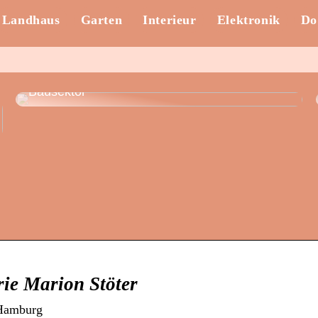
Landhaus
Garten
Interieur
Elektronik
Do
Nachhaltiges Bauen und
Aluminiumschreinerei: Innovationschancen im
Bausektor
ie Marion Stöter
 Hamburg