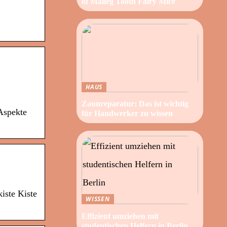
of Maileg Tooth Fairy Mice
HAUS
Zaunreparatur: Das ist wichtig
 Aspekte
für Handwerker zu wissen
iste Kiste
WISSEN
Effizient umziehen mit
studentischen Helfern in Berlin