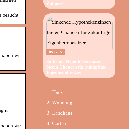
emachten
Zuhause
e besucht
WISSEN
 haben wir
Sinkende Hypothekenzinsen
bieten Chancen für zukünftige
Eigenheimbesitzer
Haus
Wohnung
g ist
Landhaus
Garten
 haben wir