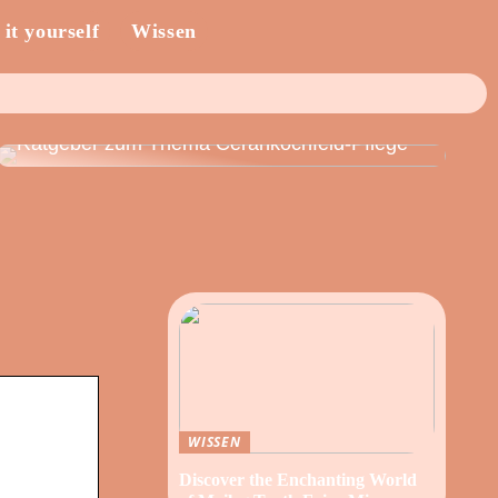
 it yourself
Wissen
Ratgeber zum Thema Cerankochfeld-Pflege
WISSEN
Discover the Enchanting World