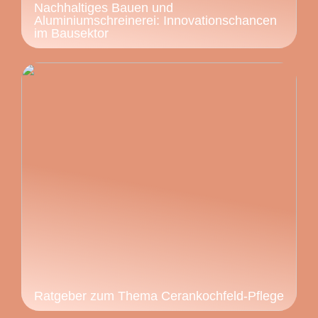
Nachhaltiges Bauen und
Aluminiumschreinerei: Innovationschancen
im Bausektor
Ratgeber zum Thema Cerankochfeld-Pflege