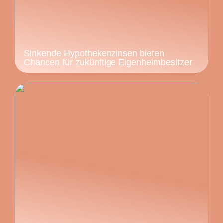
Sinkende Hypothekenzinsen bieten
Chancen für zukünftige Eigenheimbesitzer