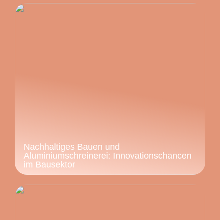
Nachhaltiges Bauen und
Aluminiumschreinerei: Innovationschancen
im Bausektor