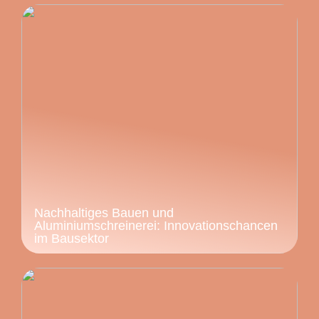
Nachhaltiges Bauen und
Aluminiumschreinerei: Innovationschancen
im Bausektor