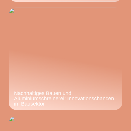
Nachhaltiges Bauen und
Aluminiumschreinerei: Innovationschancen
im Bausektor