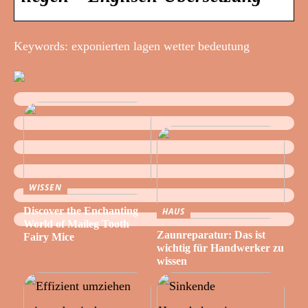
Keywords: exponierten lagen wetter bedeutung
WISSEN
Discover the Enchanting
HAUS
World of Maileg Tooth
Zaunreparatur: Das ist
Fairy Mice
wichtig für Handwerker zu
wissen