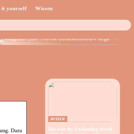
 it yourself
Wissen
Ratgeber zum Thema Cerankochfeld-Pflege
WISSEN
Discover the Enchanting World
gung. Dazu