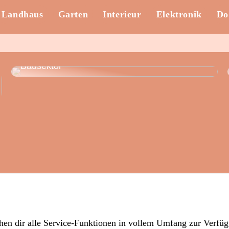
Landhaus
Garten
Interieur
Elektronik
Do
Nachhaltiges Bauen und
Aluminiumschreinerei: Innovationschancen im
Bausektor
hen dir alle Service-Funktionen in vollem Umfang zur Verfü