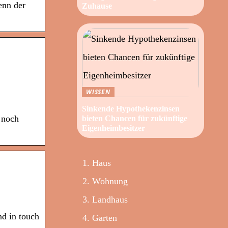
enn der
Zuhause
WISSEN
Sinkende Hypothekenzinsen
 noch
bieten Chancen für zukünftige
Eigenheimbesitzer
Haus
Wohnung
Landhaus
nd in touch
Garten