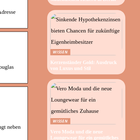
Adresse
WISSEN
Kerzenständer Gold: Ausdruck
ouglas
von Luxus und Stil
WISSEN
ngt neben
Vero Moda und die neue
Loungewear für ein gemütliches