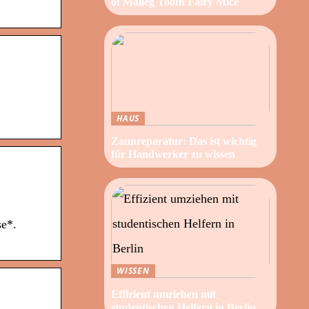
of Maileg Tooth Fairy Mice
➽
HAUS
Zaunreparatur: Das ist wichtig
für Handwerker zu wissen
se*.
WISSEN
Effizient umziehen mit
studentischen Helfern in Berlin