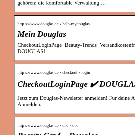
gehören: die komfortable Verwaltung …
http s://www.douglas.de › help-mydouglas
Mein Douglas
CheckoutLoginPage ️️ Beauty-Trends ️️ Versandkoste
DOUGLAS!
http s://www.douglas.de › checkout › login
CheckoutLoginPage ✔️ DOUGLA
Jetzt zum Douglas-Newsletter anmelden! Für deine A
Anmelden.
http s://www.douglas.de › dbc › dbc