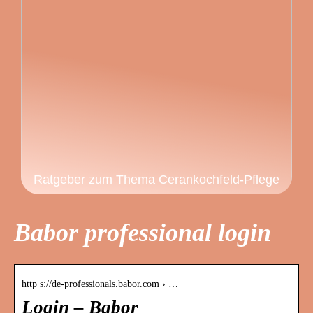
Ratgeber zum Thema Cerankochfeld-Pflege
Babor professional login
http s://de-professionals.babor.com › …
Login – Babor