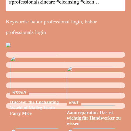
#professionalskincare #cleansing #clean …
Keywords: babor professional login, babor
professionals login
WISSEN
Discover the Enchanting
HAUS
World of Maileg Tooth
Zaunreparatur: Das ist
Fairy Mice
wichtig für Handwerker zu
wissen