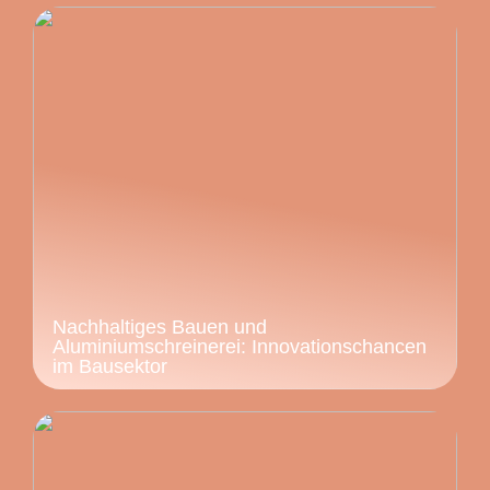
Nachhaltiges Bauen und
Aluminiumschreinerei: Innovationschancen
im Bausektor