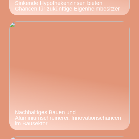
Sinkende Hypothekenzinsen bieten
Chancen für zukünftige Eigenheimbesitzer
Nachhaltiges Bauen und
Aluminiumschreinerei: Innovationschancen
im Bausektor