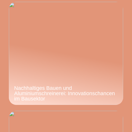
Nachhaltiges Bauen und
Aluminiumschreinerei: Innovationschancen
im Bausektor