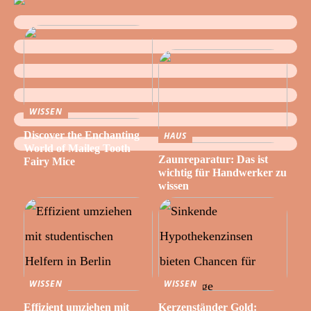
WISSEN
Discover the Enchanting
HAUS
World of Maileg Tooth
Zaunreparatur: Das ist
Fairy Mice
wichtig für Handwerker zu
wissen
WISSEN
WISSEN
Effizient umziehen mit
Kerzenständer Gold: