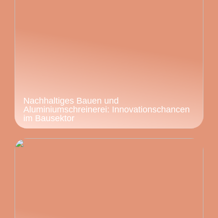
Nachhaltiges Bauen und
Aluminiumschreinerei: Innovationschancen
im Bausektor